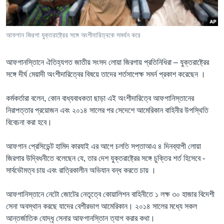
Learning English
আফগান জিরগা যুক্তরাষ্ট্রের সঙ্গে অংশীদারিত্বকে সমর্থন করে
FOLLOW US
আফগানসি্তানে ঐতিহ্যগত জাতীয় সংসদ লোয়া জিরগায় প্রতিনিধিরা – যুক্তরাষ্ট্রের
সঙ্গে দীর্ঘ মেয়াদী অংশীদারিত্বের বিষয়ে তাদের শর্তসাপেক্ষ সমর্ন প্রকাশ করেছেন ।
অন্য ভাষায় ওয়েব সাইট
কর্মকর্তারা বলেন, কোন বাধ্যবাধকতা ছাড়া এই অংশীদারিত্বে আফগানিস্তানের
নিরাপত্তার প্রয়োজন এবং ২০১৪ সালের পর সেদেশে আমেরিকান বাহিনীর উপস্থিতি
বিবেচনা করা হবে।
আফগান প্রেসিডেন্ট হামিদ কারযাই এর আগে চলতি সপ্তাআএ ৪ দিনব্যাপী লোয়া
জিরগার উদ্বিধনীতে বলেছেন যে, তার দেশ যুক্তরাষ্ট্রের সঙ্গে চুক্তির শর্ত হিসেবে -
সার্বভৌমত্ব চায় এবং রাত্রিকালীন অভিযান বন্ধ করতে চায় ।
আফগানিস্তানে নেটো জোটের নেতৃত্বে কোয়ালিশন বাহিনীতে ১ লক্ষ ৩০ হাজার বিদেশী
সেনা অবস্থান করছে যাদের বেশীরভাগ আমেরিকান। ২০১৪ সালের মধ্যে সকল
আন্তর্জাতিক যোদ্ধৃ সেনার আফগানসি্তান ত্যাগ করার কথা।