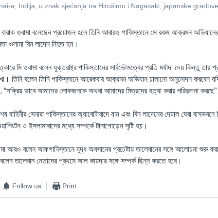
ennai-a, Indija, u znak sjećanja na Hirošimu i Nagasaki, japanske gr
িডেন্ট বারাক ওবামা বলেছেন প্রয়োজন হলে তিনি আবারও পাকিস্তানে সে রকম আক্রমন অভিযানের
তা ওসামা বিন লাদেন নিহত হন।
াত্কারে মি ওবামা বলেন যুক্তরাষ্ট্র পাকিস্তানের সার্বভৌমত্বের প্রতি মর্যাদা দেয় কিন্তু তার প
পদ রাখা। তিনি বলেন তিনি পাকিস্তানে আরেকবার আক্রমন অভিযান চালানো অনুমোদন করবেন য
য়, “সক্রিয় ভাবে আমাদের লোকজনকে অথবা আমাদের মিত্রদের হত্যা করার পরিকল্পনা করছে
 বিশেষ বাহিনীর সেনারা পাকিস্তানের অ্যাবোটাবাদে যান এবং বিন লাদেনের দেয়াল ঘেরা বাসভবনে
িংটন ও ইসলামাবাদের মধ্যে সম্পর্কে টানাপোড়েন সৃষ্টি হয়।
বামা আরও বলেন আফগানিস্তানে যুদ্ধ অবসানের প্রচেষ্টায় তালেবানের সঙ্গে আলোচনা শুরু করা
ি বলেন তালেবান নেতাদের প্রথমে আল কায়দার সঙ্গে সম্পর্ক ছিন্ন করতে হবে।
Follow us
Print