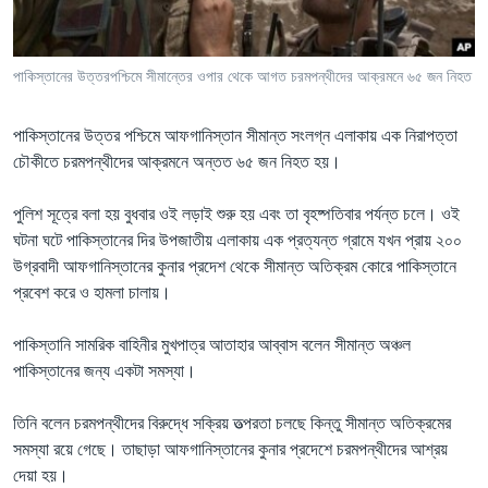
Learning English
পাকিস্তানের উত্তরপশ্চিমে সীমান্তের ওপার থেকে আগত চরমপন্থীদের আক্রমনে ৬৫ জন নিহত
FOLLOW US
পাকিস্তানের উত্তর পশ্চিমে আফগানিস্তান সীমান্ত সংলগ্ন এলাকায় এক নিরাপত্তা
চৌকীতে চরমপন্থীদের আক্রমনে অন্তত ৬৫ জন নিহত হয়।
অন্য ভাষায় ওয়েব সাইট
পুলিশ সূত্রে বলা হয় বুধবার ওই লড়াই শুরু হয় এবং তা বৃহষ্পতিবার পর্যন্ত চলে। ওই
ঘটনা ঘটে পাকিস্তানের দির উপজাতীয় এলাকায় এক প্রত্যন্ত গ্রামে যখন প্রায় ২০০
উগ্রবাদী আফগানিস্তানের কুনার প্রদেশ থেকে সীমান্ত অতিক্রম কোরে পাকিস্তানে
প্রবেশ করে ও হামলা চালায়।
পাকিস্তানি সামরিক বাহিনীর মুখপাত্র আতাহার আব্বাস বলেন সীমান্ত অঞ্চল
পাকিস্তানের জন্য একটা সমস্যা।
তিনি বলেন চরমপন্থীদের বিরুদ্ধে সক্রিয় তত্পরতা চলছে কিন্তু সীমান্ত অতিক্রমের
সমস্যা রয়ে গেছে। তাছাড়া আফগানিস্তানের কুনার প্রদেশে চরমপন্থীদের আশ্রয়
দেয়া হয়।