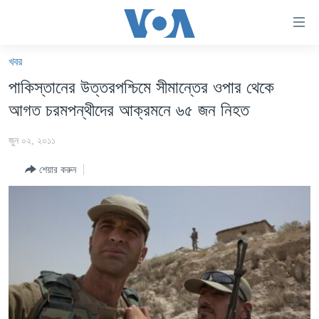
অ্যাকসেসিবিলিটি
লিংক
প্রধান
খবর
কনটেন্টে
খবর
পাকিস্তানের উত্তরপশ্চিমে সীমান্তের ওপার থেকে
যান।
বাংলাদেশ
প্রধান
আগত চরমপন্থীদের আক্রমনে ৬৫ জন নিহত
ন্যাভিগেশনে
যুক্তরাষ্ট্র
যান
জুন ০২, ২০১১
যুক্তরাষ্ট্রের নির্বাচন ২০২৪
অনুসন্ধানে
শেয়ার করুন
যান
বিশ্ব
ভারত
দক্ষিণ-এশিয়া
সম্পাদকীয়
টেলিভিশন
ভিডিও