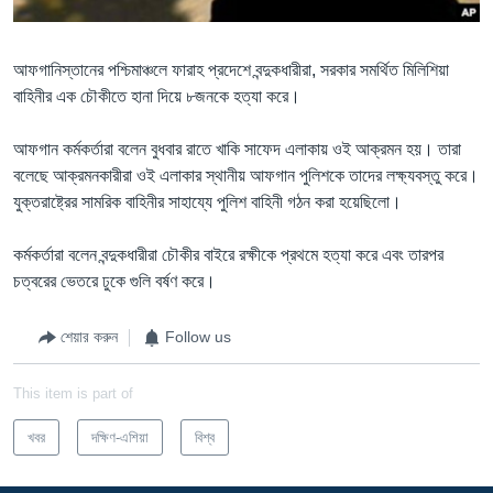
Learning English
আফগানিস্তানের পশ্চিমাঞ্চলে ফারাহ প্রদেশে বন্দুকধারীরা, সরকার সমর্থিত মিলিশিয়া
বাহিনীর এক চৌকীতে হানা দিয়ে ৮জনকে হত্যা করে।
FOLLOW US
আফগান কর্মকর্তারা বলেন বুধবার রাতে খাকি সাফেদ এলাকায় ওই আক্রমন হয়। তারা
বলেছে আক্রমনকারীরা ওই এলাকার স্থানীয় আফগান পুলিশকে তাদের লক্ষ্যবস্তু করে।
অন্য ভাষায় ওয়েব সাইট
যুক্তরাষ্ট্রের সামরিক বাহিনীর সাহায্যে পুলিশ বাহিনী গঠন করা হয়েছিলো।
কর্মকর্তারা বলেন বন্দুকধারীরা চৌকীর বাইরে রক্ষীকে প্রথমে হত্যা করে এবং তারপর
চত্বরের ভেতরে ঢুকে গুলি বর্ষণ করে।
শেয়ার করুন
Follow us
This item is part of
খবর
দক্ষিণ-এশিয়া
বিশ্ব