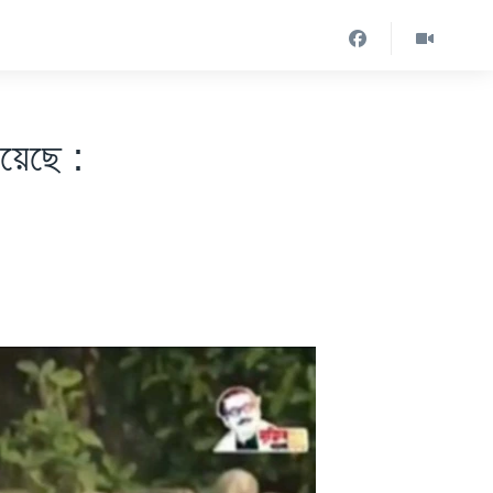
য়েছে :