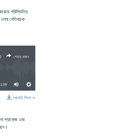
 করোনা পরিস্থিতির
ার ওপর নেতিবাচক
D
শেয়ার করুন
1:09
সরাসরি লিংক
শেয়ার করুন
োদনা প্যাকেজ এবং
েছেন।