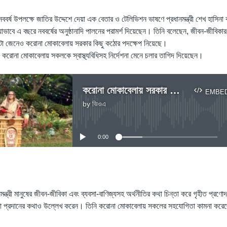
লা-নববর্ষ উপলক্ষে জাতির উদ্দেশে দেয়া এক বেতার ও টেলিভিশন ভাষণে প্রধানমন্ত্রী শেখ হাসিনা
ভাবে এ বছরে নববর্ষের অনুষ্ঠানাদি পালনের পরামর্শ দিয়েছেন। তিনি বলেছেন, জীবন-জীবিক
টা জেনেও করোনা মোকাবেলায় সরকার কিছু কঠোর পদক্ষেপ নিয়েছে।
িনা করোনা মোকাবেলায় সকলকে স্বাস্থ্যবিধিসহ নির্দেশনা মেনে চলার তাগিদ দিয়েছেন।
করোনা মোকাবেলায় সরকার কিছু কঠোর পদক্ষেপ নিয়েছে : প্রধানমন্ত্রী শেখ হাসিনা
EMBE
by
ভিওএ
No media source currently available
0:00
EMBED
নমন্ত্রী মানুষের জীবন-জীবিকা এবং ব্যবসা-বাণিজ্যসহ অর্থনীতির কথা চিন্তা করে গৃহীত প্রণ
য়তা প্রদানের কথাও উল্লেখ করেন। তিনি করোনা মোকাবেলায় সকলের সহযোগিতা কামনা কর