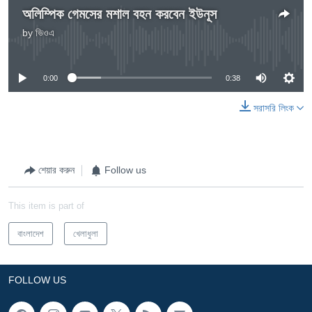
অলিম্পিক গেমসের মশাল বহন করবেন ইউনূস
by
ভিওএ
No media source currently available
0:00
0:38
সরাসরি লিংক
শেয়ার করুন
Follow us
This item is part of
বাংলাদেশ
খেলাধুলা
FOLLOW US