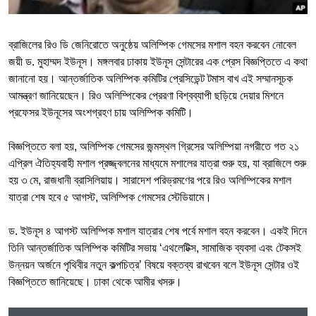
Learning English
ব্রাজিলের রিও ডি জেনিরোতে অনুষ্ঠেয় অলিম্পিক গেমসের মশাল বহন করবেন নোবেল
জয়ী ড. মুহাম্মদ ইউনূস। মঙ্গলবার ঢাকায় ইউনূস সেন্টারের এক প্রেস বিজ্ঞপ্তিতে এ কথা
FOLLOW US
জানানো হয়। আন্তর্জাতিক অলিম্পিক কমিটির প্রেসিডেন্ট টমাস বাখ এই সম্মানসূচক
আমন্ত্রণ জানিয়েছেন। রিও অলিম্পিকের প্রেরণা বিশ্বব্যাপী ছড়িয়ে দেয়ার মিশনে
প্রফেসর ইউনূসের অংশগ্রহণ চায় অলিম্পিক কমিটি।
অন্য ভাষায় ওয়েব সাইট
বিজ্ঞপ্তিতে বলা হয়
,
অলিম্পিক গেমসের জন্মস্থল গ্রিসের অলিম্পিয়া নগরীতে গত ২১
এপ্রিল ঐতিহ্যবাহী মশাল প্রজ্জ্বলনের মাধ্যমে মশালের যাত্রা শুরু হয়, যা ব্রাজিলে শুরু
হয় ৩ মে
,
রাজধানী ব্রাসিলিয়ায়। সারাদেশ পরিভ্রমণের পরে রিও অলিম্পিকের মশাল
যাত্রা শেষ হবে ৫ আগস্ট
,
অলিম্পিক গেমসের স্টেডিয়ামে।
ড. ইউনূস ৪ আগস্ট অলিম্পিক মশাল যাত্রার শেষ পর্বে মশাল বহন করবেন। একই দিনে
তিনি আন্তর্জাতিক অলিম্পিক কমিটির সভায়
‘
এথলেটিক্স
,
সামাজিক ব্যবসা এবং টেকসই
উন্নয়ন অর্জনে পৃথিবীর নতুন কল্পচিত্র
’
বিষয়ে বক্তব্য রাখবেন বলে ইউনূস সেন্টার ওই
বিজ্ঞপ্তিতে জানিয়েছে। ঢাকা থেকে আমীর খসরু।