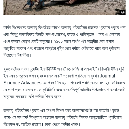
Learning English
FOLLOW US
কার্বন নিঃসরণসহ জলবায়ু বিপর্যয়ের কারণে জলবায়ু পরিবর্তনের মারাত্মক প্রভাবে পড়বে গঙ্গা
এবং সিন্ধু অববাহিকার তিনটি দেশ-বাংলাদেশ, ভারত ও পাকিস্তান। আর এ এলাকায়
এখন বসবাস দেড়শ কোটি মানুষের। ২১০০ সালে অর্থাৎ এই শতাব্দীর শেষ নাগাদ
প্রকৃতির খরতাপ এবং বাতাসে আর্দ্রতা বৃদ্ধি চরম পর্যায়ে পৌঁছাতে পারে বলে পূর্বাভাস
অন্য ভাষায় ওয়েব সাইট
দিয়েছেন বিজ্ঞানীরা।
যুক্তরাষ্ট্রের ম্যাসাচুসেটস ইনস্টিটিউট অব টেকনোলজি বা এমআইটির বিজ্ঞানী ইউন সুনি
ইম -এর নেতৃত্বে জলবায়ু সংক্রান্ত একটি গবেষণা প্রতিবেদন বুধবার Journal
Science Advances -এ প্রকাশিত হয়। গবেষণা প্রতিবেদনে বলা হয়, ভবিষ্যতে
যে তাপ প্রভাব চলবে তাতে কৃষিনির্ভর এবং ঘনবসতিপূর্ণ ভারতীয় উপমহাদেশে বসবাসকারী
মানুষেরা সবচেয়ে বেশি ক্ষতির শিকার হবেন।
জলবায়ু পরিবর্তনের প্রভাব এই অঞ্চল বিশেষ করে বাংলাদেশের উপরে কতোটা পড়তে
পারে- সে সম্পর্কে বিশ্লেষণ করেছেন জলবায়ু পরিবর্তন বিষয়ক আন্তর্জাতিক খ্যাতিমান
বিশেষজ্ঞ ড. আতিক রহমান। ঢাকা থেকে আমীর খসরু।