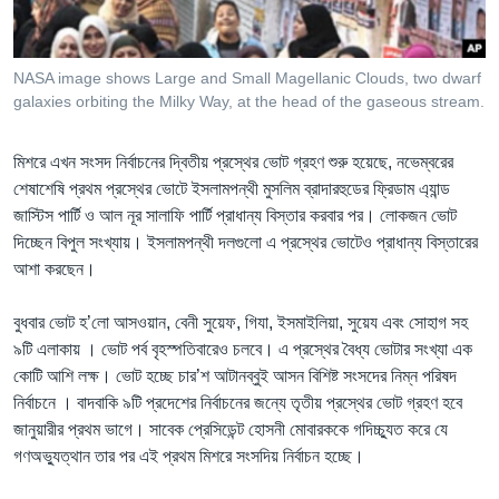
Learning English
NASA image shows Large and Small Magellanic Clouds, two dwarf
FOLLOW US
galaxies orbiting the Milky Way, at the head of the gaseous stream.
মিশরে এখন সংসদ নির্বাচনের দ্বিতীয় প্রস্থের ভোট গ্রহণ শুরু হয়েছে, নভেম্বরের
শেষাশেষি প্রথম প্রস্থের ভোটে ইসলামপন্থী মুসলিম ব্রাদারহুডের ফ্রিডাম এ্যান্ড
অন্য ভাষায় ওয়েব সাইট
জাস্টিস পার্টি ও আল নূর সালাফি পার্টি প্রাধান্য বিস্তার করবার পর। লোকজন ভোট
দিচ্ছেন বিপুল সংখ্যায়। ইসলামপন্থী দলগুলো এ প্রস্থের ভোটেও প্রাধান্য বিস্তারের
আশা করছেন।
বুধবার ভোট হ’লো আসওয়ান, বেনী সুয়েফ, গিযা, ইসমাইলিয়া, সুয়েয এবং সোহাগ সহ
৯টি এলাকায় । ভোট পর্ব বৃহস্পতিবারেও চলবে। এ প্রস্থের বৈধ্য ভোটার সংখ্যা এক
কোটি আশি লক্ষ। ভোট হচ্ছে চার’শ আটানব্বুই আসন বিশিষ্ট সংসদের নিম্ন পরিষদ
নির্বাচনে । বাদবাকি ৯টি প্রদেশের নির্বাচনের জন্যে তৃতীয় প্রস্থের ভোট গ্রহণ হবে
জানুয়ারীর প্রথম ভাগে। সাবেক প্রেসিডেন্ট হোসনী মোবারককে গদিচ্চ্যুত করে যে
গণঅভ্যুত্থান তার পর এই প্রথম মিশরে সংসদিয় নির্বাচন হচ্ছে।