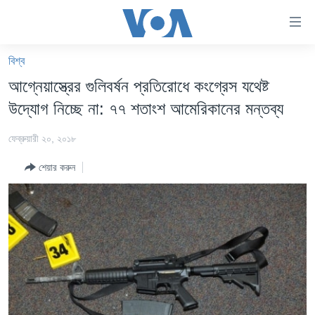
অ্যাকসেসিবিলিটি
লিংক
প্রধান
বিশ্ব
কনটেন্টে
খবর
আগ্নেয়াস্ত্রের গুলিবর্ষন প্রতিরোধে কংগ্রেস যথেষ্ট
যান।
বাংলাদেশ
প্রধান
উদ্যোগ নিচ্ছে না: ৭৭ শতাংশ আমেরিকানের মন্তব্য
ন্যাভিগেশনে
যুক্তরাষ্ট্র
যান
ফেব্রুয়ারী ২০, ২০১৮
যুক্তরাষ্ট্রের নির্বাচন ২০২৪
অনুসন্ধানে
শেয়ার করুন
যান
বিশ্ব
ভারত
দক্ষিণ-এশিয়া
সম্পাদকীয়
টেলিভিশন
ভিডিও