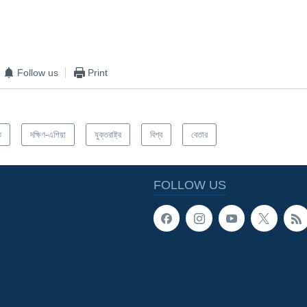
EMBED
Follow us
Print
ত
দক্ষিণ-এশিয়া
যুক্তরাষ্ট্র
বিশ্ব
বেতার
FOLLOW US