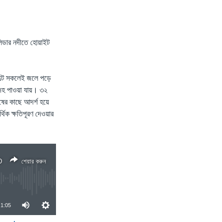
লিডার নদীতে হোয়াইট
ল্টে সকলেই জলে পড়ে
েহ পাওয়া যায়। ৩২
ুষের কাছে আদর্শ হয়ে
িক ক্ষতিপূরণ দেওয়ার
D
শেয়ার করুন
1:05