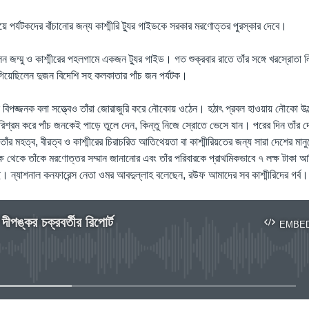
ে পর্যটকদের বাঁচানোর জন্য কাশ্মীরি ট্যুর গাইডকে সরকার মরণোত্তর পুরস্কার দেবে।
জম্মু ও কাশ্মীরের পহলগামে একজন ট্যুর গাইড। গত শুক্রবার রাতে তাঁর সঙ্গে খরস্রোতা 
 গিয়েছিলেন দুজন বিদেশি সহ কলকাতার পাঁচ জন পর্যটক।
বিপজ্জনক বলা সত্ত্বেও তাঁরা জোরাজুরি করে নৌকোয় ওঠেন। হঠাৎ প্রবল হাওয়ায় নৌকো উ
িশ্রম করে পাঁচ জনকেই পাড়ে তুলে দেন, কিন্তু নিজে স্রোতে ভেসে যান। পরের দিন তাঁর দ
তাঁর মহত্ব, বীরত্ব ও কাশ্মীরের চিরাচরিত আতিথেয়তা বা কাশ্মীরিয়তের জন্য সারা দেশের মান
 থেকে তাঁকে মরণোত্তর সম্মান জানানোর এবং তাঁর পরিবারকে প্রাথমিকভাবে ৭ লক্ষ টাকা আর্থ
ে। ন্যাশনাল কনফারেন্স নেতা ওমর আবদুল্লাহ বলেছেন, রউফ আমাদের সব কাশ্মীরিদের গর্ব।
ীপঙ্কর চক্রবর্তীর রিপোর্ট
EMBE
No media source currently available