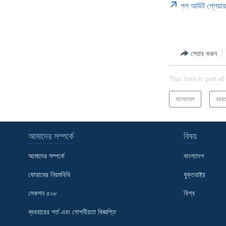
পপ আউট প্লেয়ার
শেয়ার করুন
This item is part of
বাংলাদেশ
ভার
আমাদের সম্পর্কে
বিষয়
আমাদের সম্পর্কে
বাংলাদেশ
ফোরামের নিয়মবিধি
যুক্তরাষ্ট্র
সেকশন ৫০৮
বিশ্ব
Learning English
ব্যবহারের শর্ত এবং গোপনীয়তা বিজ্ঞপ্তি
FOLLOW US