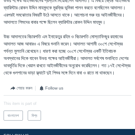
উভয় পক্ষের আইনজীবীদের প্রস্তাব দিয়েছিলেন আদালত। এ বিষয়ে জ্যেষ্ঠ আইনজীবী
ব্যারিস্টার রোকন উদ্দিন মাহমুদকে মুরব্বির ভূমিকা পালন করতে বলেছিলেন আদালত।
এরপরই সমঝোতার বিষয়টি উঠে আসতে থাকে। আলোচনা শুরু হয় আইনজীবীদের।
আদালতে শিশুদের বাবার পক্ষে ছিলেন ব্যারিস্টার রোকন উদ্দিন মাহমুদ।
উচ্চ আদালতের বিচারপতি এম ইনায়েতুর রহিম ও বিচারপতি মোস্তাফিজুর রহমানের
আদালত আজ আবারও এ বিষয়ে শুনানি করেন। আদালত আগামী ৩০শে সেপ্টেম্বর
পর্যন্ত মুলতবি রেখেছেন। ধারণা করা হচ্ছে ৩০শে সেপ্টেম্বর একটি ইতিবাচক
অবস্থানের দিকে যাবেন উভয় পক্ষের আইনজীবীরা। আদালত সর্বশেষ শুনানিতে দেশের
ভাবমূর্তির দিকে খেয়াল রাখতে আইনজীবীদের অনুরোধ করেছিলেন। গত ১৭ই সেপ্টেম্বর
থেকে গুলশানের ভাড়া ফ্ল্যাটে দুই শিশুর সঙ্গে দিনে বাবা ও রাতে মা থাকছেন।
শেয়ার করুন
Follow us
This item is part of
বাংলাদেশ
বিশ্ব