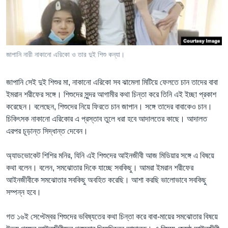
Learning English
FOLLOW US
জাপানি নারী নাকানো এরিকো ও তার দুই শিশু কন্যা।
জাপানি সেই দুই শিশুর মা, নাকানো এরিকো সব ঝামেলা মিটিয়ে ফেলতে চান তাদের বাবা
অন্য ভাষায় ওয়েব সাইট
ইমরান শরীফের সঙ্গে। শিশুদের সুন্দর আগামীর কথা চিন্তা করে তিনি এই ইচ্ছা প্রকাশ
করেছেন। বলেছেন, শিশুদের নিয়ে ফিরতে চান জাপান। সঙ্গে তাদের বাবাকেও চান।
চিকিৎসক নাকানো এরিকোর এ প্রস্তাব তুলে ধরা হবে আদালতের কাছে। আদালত
এরপর চূড়ান্ত সিদ্ধান্ত দেবেন।
অ্যাডভোকেট শিশির মনির, যিনি এই শিশুদের আইনজীবী আজ মিডিয়ার সঙ্গে এ বিষয়ে
কথা বলেন। বলেন, সমঝোতার দিকে যাচ্ছে সবকিছু। আমরা ইমরান শরীফের
আইনজীবীকে সমঝোতার সবকিছু অবহিত করেছি। আশা করছি ভালোভাবে সবকিছু
সম্পন্ন হবে।
গত ১৬ই সেপ্টেম্বর শিশুদের ভবিষ্যতের কথা চিন্তা করে বাবা-মায়ের সমঝোতার বিষয়ে