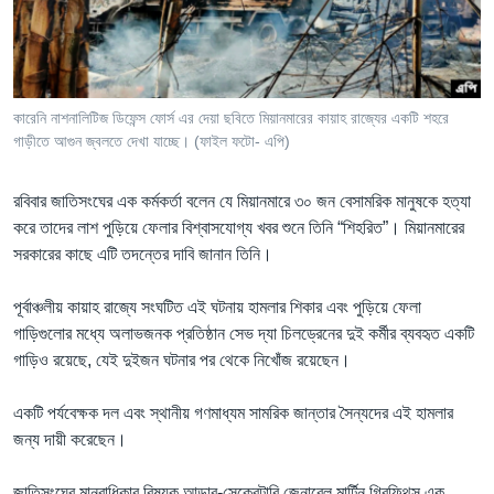
Learning English
FOLLOW US
কারেনি নাশনালিটিজ ডিফেন্স ফোর্স এর দেয়া ছবিতে মিয়ানমারের কায়াহ রাজ্যের একটি শহরে
গাড়ীতে আগুন জ্বলতে দেখা যাচ্ছে। (ফাইল ফটো- এপি)
অন্য ভাষায় ওয়েব সাইট
রবিবার জাতিসংঘের এক কর্মকর্তা বলেন যে মিয়ানমারে ৩০ জন বেসামরিক মানুষকে হত্যা
করে তাদের লাশ পুড়িয়ে ফেলার বিশ্বাসযোগ্য খবর শুনে তিনি “শিহরিত”। মিয়ানমারের
সরকারের কাছে এটি তদন্তের দাবি জানান তিনি।
পূর্বাঞ্চলীয় কায়াহ রাজ্যে সংঘটিত এই ঘটনায় হামলার শিকার এবং পুড়িয়ে ফেলা
গাড়িগুলোর মধ্যে অলাভজনক প্রতিষ্ঠান সেভ দ্যা চিলড্রেনের দুই কর্মীর ব্যবহৃত একটি
গাড়িও রয়েছে, যেই দুইজন ঘটনার পর থেকে নিখোঁজ রয়েছেন।
একটি পর্যবেক্ষক দল এবং স্থানীয় গণমাধ্যম সামরিক জান্তার সৈন্যদের এই হামলার
জন্য দায়ী করেছেন।
জাতিসংঘের মানবাধিকার বিষয়ক আন্ডার-সেক্রেটারি জেনারেল মার্টিন গ্রিফিথস এক