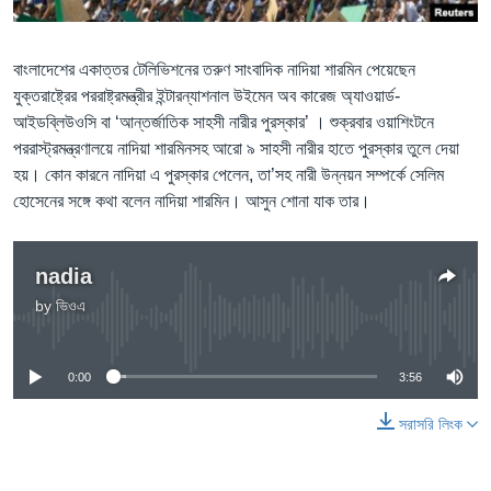
Learning English
বাংলাদেশের একাত্তর টেলিভিশনের তরুণ সাংবাদিক নাদিয়া শারমিন পেয়েছেন
যুক্তরাষ্ট্রের পররাষ্ট্রমন্ত্রীর ইন্টারন্যাশনাল উইমেন অব কারেজ অ্যাওয়ার্ড-
FOLLOW US
আইডব্লিউওসি বা ‘আন্তর্জাতিক সাহসী নারীর পুরস্কার’ । শুক্রবার ওয়াশিংটনে
পররাস্ট্রমন্ত্রণালয়ে নাদিয়া শারমিনসহ আরো ৯ সাহসী নারীর হাতে পুরস্কার তুলে দেয়া
হয়। কোন কারনে নাদিয়া এ পুরস্কার পেলেন, তা’সহ নারী উন্নয়ন সম্পর্কে সেলিম
অন্য ভাষায় ওয়েব সাইট
হোসেনের সঙ্গে কথা বলেন নাদিয়া শারমিন। আসুন শোনা যাক তার।
nadia
by
ভিওএ
No media source currently available
0:00
3:56
সরাসরি লিংক