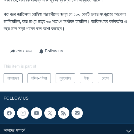
গত বছর জাতিসংঘ রোহিঙ্গা শরনার্থীদের জন্য যে ১০০ কোটি ডলার সংগ্রহের আবেদন
জানিয়েছিল, তার মধ্যে মাত্র ৬০ শতাংশ অর্থায়ন হয়েছিল। জাতিসংঘের কর্মকর্তারা এ
বছর ভাল সাড়া পাবেন বলে আশা করছেন।
শেয়ার করুন
Follow us
This item is part of
বাংলাদেশ
দক্ষিণ-এশিয়া
যুক্তরাষ্ট্র
বিশ্ব
বেতার
FOLLOW US
আমাদের সম্পর্কে