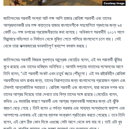
Learning English
জাতিসংঘের শরনার্থী সংস্থা আট লক্ষ আশি হাজার রোহিঙ্গা শরনার্থী এবং তাদের
আশ্রয়দানকারী চার লক্ষ বাহাত্তর হাজার বাংলাদেশীকে সহযোগিতা প্রদানের জন্য ৯৪
FOLLOW US
কোটি ৩০ লক্ষ ডলারের প্রয়োজনীয়তার কথা বলেছে। অধিকাংশ শরনার্থীই ২০১৭ সালে
মিয়ান্মারে সহিংসতা ও নির্যাতন থেকে মুক্তি পেতে পালিয়ে বাংলাদেশে চলে যায়। সেই
থেকে তারা কক্সবাজারের ঘনবসতিপূর্ণ ক্যাম্পে বসবাস করছে।
অন্য ভাষায় ওয়েব সাইট
জাতিসংঘের শরনার্থী বিষয়ক মুখপাত্র আন্দ্রেজ মেহেচিচ বলেন, এই সব শরানার্থী ঝুঁকির
মুখে রয়েছে এবং তাদের ভবিষ্যৎ অনিশ্চিত। আগামি সপ্তায় দাতাদের সম্মেলনের আগে
তিনি বলেন, “এই শরনার্থী সংকট এখন চতুর্থ বছরে পৌঁছুলো। এই সব রাষ্ট্রবিহীন রোহিঙ্গা
শরনার্থীদের ভাল রাখার জন্য, তাদের নিরাপত্তার জন্য বাংলাদেশের প্রয়োজন প্রবল এবং
টেকসই আন্তর্জাতিক সহায়তা। রোহিঙ্গা শরনার্থী এবং বাংলাদেশ, যারা কয়েক দশক ধরে
তাদের আশ্রয় দিয়েছে তারা দেখতে চায় বিশ্ব তাদের সঙ্গে রয়েছে।মেহেচিচ বলেন,
কভিড ১৯ মহমারির কারণে শরনার্থী এবং আশ্রয় প্রদানকারী সমাজের জন্য এই ঝুঁকি
বহুগুণ বেড়ে গেছে। তিনি বলেন এ পর্যন্ত সরকার এবং সাহায্য সংস্থাগুলো ক্যাম্প এবং
আশপাশের এলাকায় এই রোগের ব্যাপক সংক্রমণ প্রতিরোধ করতে পেরেছে। তবে তিনি
বলেন, এই রোগ ঠিক কোন দিকে এগুচ্ছে সেটা আগে থেকে বলা যায় না। তাই এটা খুব
জরুরি যে, মানবিক সাহায্য এবং সুরক্ষা ব্যবস্থা যেন অব্যাহত থাকে।