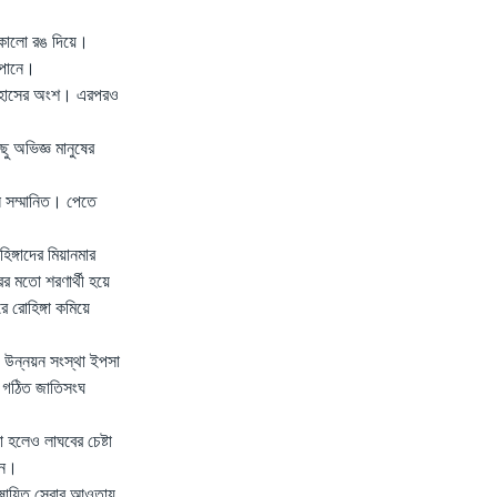
য় কালো রঙ দিয়ে।
 পানে।
তিহাসের অংশ। এরপরও
ছু অভিজ্ঞ মানুষের
ন সম্মানিত। পেতে
িঙ্গাদের মিয়ানমার
র মতো শরণার্থী হয়ে
 রোহিঙ্গা কমিয়ে
রী উন্নয়ন সংস্থা ইপসা
টে গঠিত জাতিসংঘ
 হলেও লাঘবের চেষ্টা
েন।
েষায়িত সেবার আওতায়