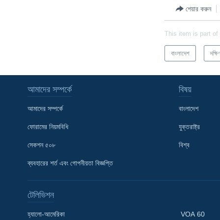
শেয়ার করুন
This item is part of
বাংলাদেশ
দক্ষ
আমাদের সম্পর্কে
বিষয়
আমাদের সম্পর্কে
বাংলাদেশ
ফোরামের নিয়মবিধি
যুক্তরাষ্ট্র
সেকশন ৫০৮
বিশ্ব
Learning English
ব্যবহারের শর্ত এবং গোপনীয়তা বিজ্ঞপ্তি
FOLLOW US
টেলিভিশন
হ্যালো-আমেরিকা
VOA 60
অন্য ভাষায় ওয়েব সাইট