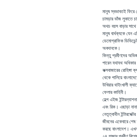
মানুষ স্বভাবতই ফিরে
চামড়ার ভাঁজ লুকাতে চ
অথচ বয়স বাড়ার সাথে
মানুষ বার্ধক্যকে যেন
ডেমোগ্রাফিক ডিভিডেন্ট
অবদানকে।
কিন্তু প্রবীণদের অভি
পারেন যথাযথ অধিকার
কক্সবাজারের রোহিঙ্গা 
থেকে পালিয়ে বাংলাদেশ
উখিয়ার থাইংখালী ক্যা
ফেলার কাহিনী।
হেল্প এইজ ইন্টারন্যাশ
এবং রিক। এছাড়া নানাভ
নেতৃত্বাধীন ইন্টারসে
জীবনের একেবারে শেষ স
করছে বাংলাদেশ। এখন
২৪ হাজার প্রবীণ বিশ