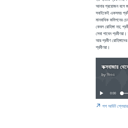
আনার প্রয়োজন বলে জানি
সবাইকেই একসময় প্রবী
মানবাধিক কমিশনের চে
কেবল রোহিঙ্গা নয়; প্
সেবা পাবেন প্রবীণরা।
আর প্রবীণ রোহিঙ্গাদে
প্রবীণরা।
কক্সবাজার থেক
by
ভিওএ
0:00
পপ আউট প্লেয়ার