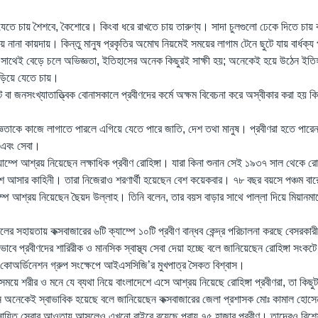
 যেতে চায় শৈশবে, কৈশোরে। কিংবা ধরে রাখতে চায় তারুণ্য। সাদা চুলগুলো ঢেকে দিতে চা
ায় নানা কায়দায়। কিন্তু মানুষ প্রকৃতির অমোঘ নিয়মেই সময়ের লাগাম টেনে ছুটে যায় বার্ধক্য
 সাথেই বেড়ে চলে অভিজ্ঞতা, ইতিহাসের অনেক কিছুরই সাক্ষী হয়; অনেকেই হয়ে উঠেন ই
 এড়িয়ে যেতে চায়।
 বা জনসংখ্যাতাত্ত্বিক বোনাসকালে প্রবীণদের কর্মে অক্ষম বিবেচনা করে অস্বীকার করা হয় কি
জ্ঞতাকে কাজে লাগাতে পারলে এগিয়ে যেতে পারে জাতি, দেশ তথা মানুষ। প্রবীণরা হতে পারে
 এবং সেবা।
ক্যাম্পে আশ্রয় নিয়েছেন লক্ষাধিক প্রবীণ রোহিঙ্গা। যারা কিনা শুনান সেই ১৯৩৭ সাল থেকে রোহ
ে আসার কাহিনী। তারা নিজেরাও শরণার্থী হয়েছেন বেশ কয়েকবার। ৭৮ বছর বয়সে পঞ্চম বারে
ম্পে আশ্রয় নিয়েছেন ছৈয়দ উল্লাহ। তিনি বলেন, তার বয়স বাড়ার সাথে পাল্লা দিয়ে মিয়ানমারে
নালের সহায়তায় কক্সবাজারের ৬টি ক্যাম্পে ১০টি প্রবীণ বান্ধব কেন্দ্র পরিচালনা করছে বেসরকা
াবে প্রবীণদের শারিরীক ও মানসিক স্বাস্থ্য সেবা দেয়া হচ্ছে বলে জানিয়েছেন রোহিঙ্গা সংক
ক্টর কোঅর্ডিনেশন গ্রুপ সংক্ষেপে আইএসসিজি’র মুখপাত্র সৈকত বিশ্বাস।
ময়ে শরীর ও মনে যে ব্যথা নিয়ে বাংলাদেশে এসে আশ্রয় নিয়েছে রোহিঙ্গা প্রবীণরা, তা কিছুটা
 অনেকেই স্বাভাবিক হয়েছে বলে জানিয়েছেন কক্সবাজারের জেলা প্রশাসক মোঃ কামাল হোস
েষায়িত সেবার আওতায় আসলেও এখনো বাইরে রয়েছে প্রায় ৭৫ হাজার প্রবীণ। তাদেরও বিশ