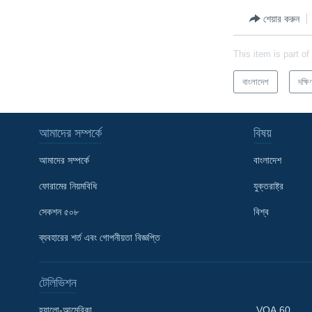
শেয়ার করুন
This item is part of
বাংলাদেশ
দক্ষ
আমাদের সম্পর্কে
বিষয়
আমাদের সম্পর্কে
বাংলাদেশ
ফোরামের নিয়মবিধি
যুক্তরাষ্ট্র
সেকশন ৫০৮
বিশ্ব
ব্যবহারের শর্ত এবং গোপনীয়তা বিজ্ঞপ্তি
Learning English
টেলিভিশন
FOLLOW US
হ্যালো-আমেরিকা
VOA 60