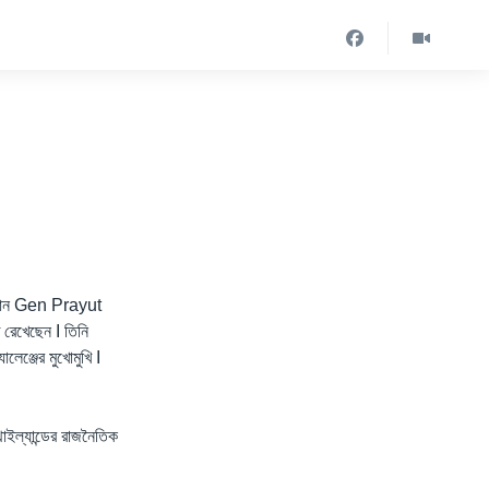
 প্রধান Gen Prayut
ত রেখেছেন I তিনি
েঞ্জের মুখোমুখি I
্যান্ডের রাজনৈতিক