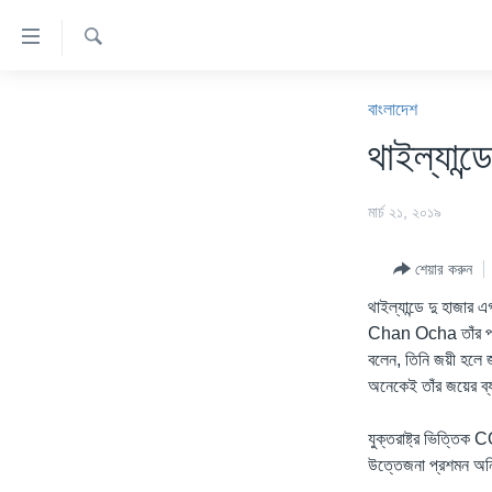
অ্যাকসেসিবিলিটি
লিংক
অনুসন্ধান
প্রধান
খবর
কনটেন্টে
বাংলাদেশ
যান।
বাংলাদেশ
থাইল্যান্
প্রধান
যুক্তরাষ্ট্র
ন্যাভিগেশনে
মার্চ ২১, ২০১৯
যান
যুক্তরাষ্ট্রের নির্বাচন ২০২৪
অনুসন্ধানে
বিশ্ব
যান
শেয়ার করুন
ভারত
থাইল্যান্ডে দু হাজার 
Chan Ocha তাঁর প্রধান
দক্ষিণ-এশিয়া
বলেন, তিনি জয়ী হলে জ
সম্পাদকীয়
অনেকেই তাঁর জয়ের ব্য
টেলিভিশন
যুক্তরাষ্ট্র ভিত্
ভিডিও
উত্তেজনা প্রশমন অনি