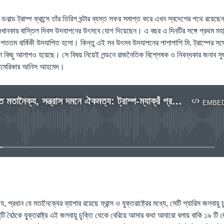
ন্ট ডনাল্ড ট্রাম্প ফ্রান্সে তাঁর তিরিশ ঘন্টার ব্যস্ত সফর সমাপ্ত করে এখন স্বদেশের পথে রয়েছেন
খানকার বাস্তিল দিবস উদযাপনের উৎসবে যোগ দিয়েছেন। এ বছর এ দিনটির সঙ্গে প্রথম মহাযুদ্
 শততম বার্ষিকী উদযাপিত হলো। কিন্তু এই সব উৎসব উদযাপনের পাশাপাশি মি. ট্রাম্পের সঙ্গে
 বেশ কিছু আলাপও হয়েছে। সে বিষয় নিয়েই লন্ডনে রাজনৈতিক বিশ্লেষক ও নিবন্ধকার জনাব সুজ
মেরিকার আনিস আহমেদ।
জলবায়ু চুক্তিতে মতানৈক্য, সন্ত্রাস দমনে ঐকমত্য: ট্রাম্প-ম্যাক্রঁ প্রসঙ্গে সুজা মাহমুদ
EMBE
No media source currently available
EMBED
, প্রধান যে মতানৈক্যের ব্যাপার রয়েছে ফ্রান্স ও যুক্তরাষ্ট্রের মধ্যে, সেটি প্যারিস জলবায়ু
ন্টি বৈঠকে যু্ক্তরাষ্ট্র এই জলবায়ু চুক্তি থেকে বেরিয়ে আসার কথা আবারো বলায় বাকি ১৯ 