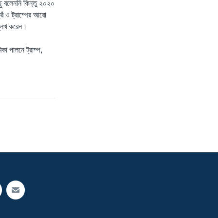
িছু বলেননি কিন্তু ২০২০
রঁ ও ট্রাম্পের আরো
ল্লেখ করেন।
া পালনে ট্রাম্প,