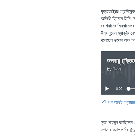
যুক্তরাষ্ট্রের প্রেসিডে
অতিথী হিসেবে তিনি সে
যোগদানের সিদ্ধান্তের
ইম্যানুয়েল ম্যাক্রঁর
বলেছেন ভয়েস অফ আ
by
ভিওএ
0:00
পপ আউট প্লেয়ার
সুজা মাহমুদ বলছিলেন যে
সপ্তায় সমাপ্ত জি-টুয়ে