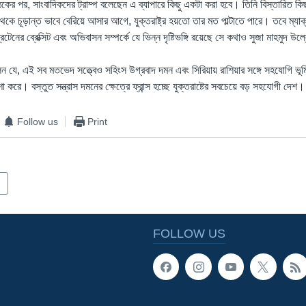
বৈঠকের পর, সাংবাদিকদের ট্রাম্প বলেছেন এ ব্যাপারে কিছু একটা করা হবে। তিনি বিস্তারিত ক
েকে চূড়ান্ত ভাবে বেরিয়ে আসার আগে, যুক্তরাষ্ট্র হয়তো তার মত পাল্টাতে পারে। তবে ম্যাক্
িটেনের ব্রেক্সিট এবং অভিবাসন সম্পর্কে যে ভিন্ন দৃষ্টিভঙ্গি রয়েছে সে কথাও সুজা মাহমুদ উ
ন যে, এই সব মতভেদ সত্ত্বেও সহিংস উগ্রবাদ দমন এবং সিরিয়ায় রাশিয়ার সঙ্গে সহযোগি ভূমিক
যাশা করে। বস্তুত সন্ত্রাস দমনের ক্ষেত্রে ফ্রান্স হচ্ছে যুক্তরাষ্টের সবচেয়ে বড় সহযোগী দেশ।
Follow us
Print
FOLLOW US