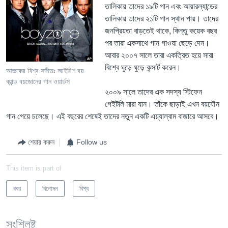
তালিকায় তাদের ১৯টি গান এবং আয়ারল্যান্ডের
তালিকায় তাদের ২১টি গান স্থান পায়। তাদের
জনপ্রিয়তা বাড়তেই থাকে, কিন্‌তু কয়েক বছর
পর তারা একসাথে গান গাওয়া ছেড়ে দেন।
আবার ২০০৭ সালে তারা একত্রিত হয়ে সারা
বিশ্বে ঘুড়ে ঘুড়ে কন্সার্ট করেন।
আজকের বিশ্ব সঙ্গীতঃ আইরিশ বয়
ব্যান্ড বয়জোনের গান ওয়ার্ডস
২০০৯ সালে তাদের এক সদস্য স্টিফেন
গেইটলি মারা যান। তাঁকে ছাড়াই এখন বয়যৌন
গান গেয়ে চলেছে। এই বছরের শেষেই তাদের নতুন একটি এয়্যাল্বাম বাজারে আসবে।
শেয়ার করুন
Follow us
This item is part of
খবর
বিনোদন
বিশ্ব
সংশ্লিষ্ট