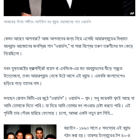
Learning English
আজকের বিশ্ব সঙ্গীতঃ আইরিশ বয় ব্যান্ড বয়জোনের গান ওয়ার্ডস
FOLLOW US
কেমন আছেন আপনারা? আজ আপনাদের জন্য নিয়ে এসেছি আয়ারল্যান্ডের বিখ্যাত
বয়ব্যান্ড বয়জোনের জনপ্রিয় গান “ওয়ার্ডস,” যা সারা বিশ্বের তরুণ তরুণীদের মন কেড়ে
নিয়েছিলো।
অন্য ভাষায় ওয়েব সাইট
যখন যুক্তরাষ্ট্রে ব্যাক্সস্ট্রিট বয়েস বা এনসিংক-এর মত বয়ব্যান্ডদের ঘীড়ে প্রচন্ড
উত্তেজনা, তখন আয়ারল্যান্ড থেকে উঠে আসে এই ব্যান্ড। এমনকি বাংলাদেশেও
ছড়িয়ে পড়ে তাদের নাম।
শুনছেন রোনান কিটিং-এর কন্ঠে “ওয়ার্ডস”। ওয়ার্ডস – শব্দ। শুধু কয়েকটা শব্দই আছে যা
আমি তোমাকে দিতে পারি। যা দিয়ে আমি তোমার মন পাওয়ার চেষ্টা করতে পারি। এই
পৃথিবী তার গৌরব হারিয়ে ফেলেছে। চলো, আমরা একটা নতুন গল্প লিখি...
বয়যৌন - ১৯৯৩ সালে ৫ সদস্যের এই ব্যান্ড
গঠন করা হয়। তারপর ইংল্যান্ডের টপ ৪০-র