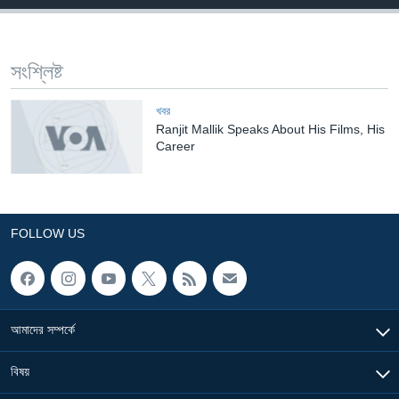
Learning English
সংশ্লিষ্ট
FOLLOW US
খবর
Ranjit Mallik Speaks About His Films, His
Career
অন্য ভাষায় ওয়েব সাইট
FOLLOW US
আমাদের সম্পর্কে
বিষয়