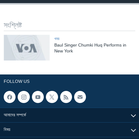
Learning English
সংশ্লিষ্ট
FOLLOW US
খবর
Baul Singer Chumki Huq Performs in
New York
অন্য ভাষায় ওয়েব সাইট
FOLLOW US
আমাদের সম্পর্কে
বিষয়