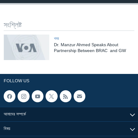
Learning English
সংশ্লিষ্ট
FOLLOW US
খবর
Dr. Manzur Ahmed Speaks About
Partnership Between BRAC and GW
অন্য ভাষায় ওয়েব সাইট
FOLLOW US
আমাদের সম্পর্কে
বিষয়