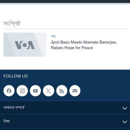
Learning English
সংশ্লিষ্ট
FOLLOW US
খবর
Jyoti Basu Meets Mamata Banerjee,
Raises Hope for Peace
অন্য ভাষায় ওয়েব সাইট
FOLLOW US
আমাদের সম্পর্কে
বিষয়