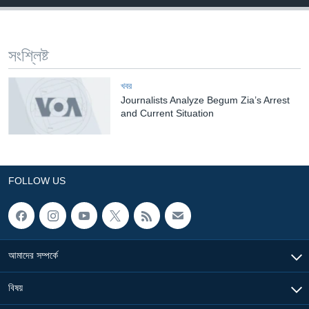
Learning English
সংশ্লিষ্ট
FOLLOW US
খবর
Journalists Analyze Begum Zia’s Arrest
and Current Situation
অন্য ভাষায় ওয়েব সাইট
FOLLOW US
আমাদের সম্পর্কে
বিষয়