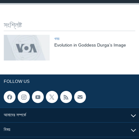
Learning English
সংশ্লিষ্ট
FOLLOW US
খবর
Evolution in Goddess Durga’s Image
অন্য ভাষায় ওয়েব সাইট
FOLLOW US
আমাদের সম্পর্কে
বিষয়