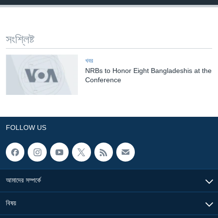
Learning English
সংশ্লিষ্ট
FOLLOW US
খবর
NRBs to Honor Eight Bangladeshis at the
Conference
অন্য ভাষায় ওয়েব সাইট
FOLLOW US
আমাদের সম্পর্কে
বিষয়