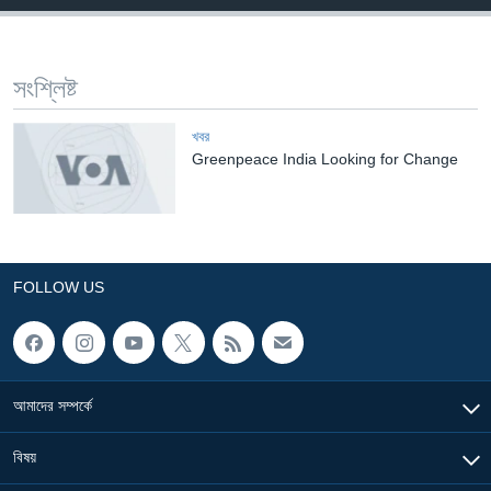
Learning English
সংশ্লিষ্ট
FOLLOW US
খবর
Greenpeace India Looking for Change
অন্য ভাষায় ওয়েব সাইট
FOLLOW US
আমাদের সম্পর্কে
বিষয়