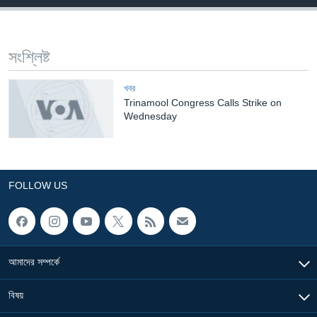
Learning English
সংশ্লিষ্ট
FOLLOW US
খবর
Trinamool Congress Calls Strike on
Wednesday
অন্য ভাষায় ওয়েব সাইট
FOLLOW US
আমাদের সম্পর্কে
বিষয়