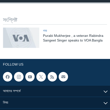
Learning English
সংশ্লিষ্ট
FOLLOW US
খবর
Purabi Mukherjee , a veteran Rabindra
Sangeet Singer speaks to VOA Bangla
অন্য ভাষায় ওয়েব সাইট
FOLLOW US
আমাদের সম্পর্কে
বিষয়