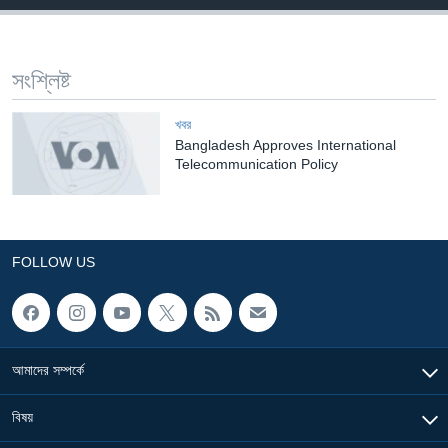
Learning English
সংশ্লিষ্ট
FOLLOW US
খবর
Bangladesh Approves International
Telecommunication Policy
অন্য ভাষায় ওয়েব সাইট
FOLLOW US
আমাদের সম্পর্কে
বিষয়