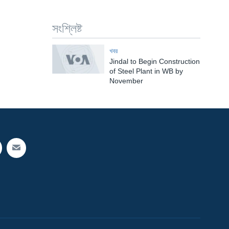
সংশ্লিষ্ট
খবর
Jindal to Begin Construction
of Steel Plant in WB by
November