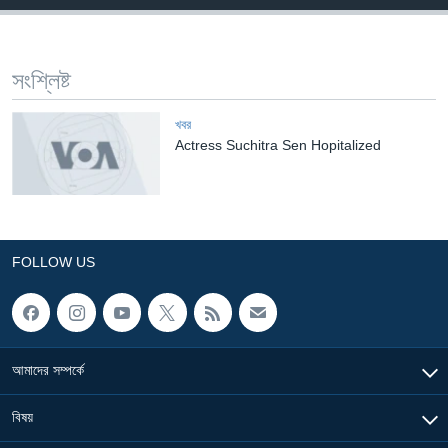
Learning English
সংশ্লিষ্ট
FOLLOW US
খবর
Actress Suchitra Sen Hopitalized
অন্য ভাষায় ওয়েব সাইট
FOLLOW US
আমাদের সম্পর্কে
বিষয়