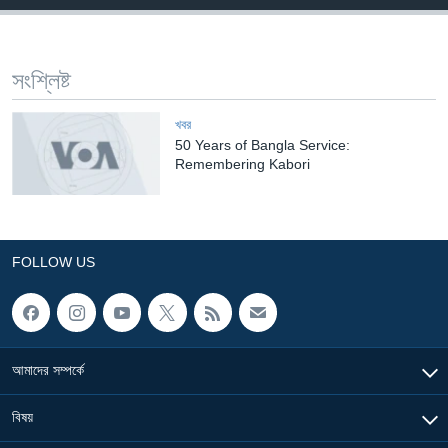
Learning English
সংশ্লিষ্ট
FOLLOW US
খবর
50 Years of Bangla Service:
Remembering Kabori
অন্য ভাষায় ওয়েব সাইট
FOLLOW US
আমাদের সম্পর্কে
বিষয়