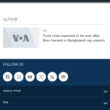
Learning English
সংশ্লিষ্ট
FOLLOW US
খবর
Food crisis expected to be over after
Boro harvest in Bangladesh say experts
অন্য ভাষায় ওয়েব সাইট
FOLLOW US
আমাদের সম্পর্কে
বিষয়