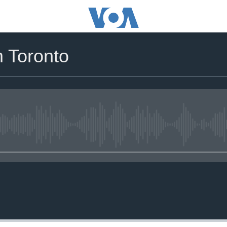
m Toronto
No media source currently availa