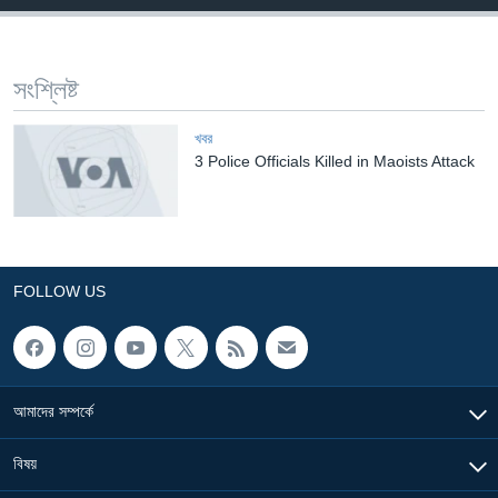
Learning English
সংশ্লিষ্ট
FOLLOW US
খবর
3 Police Officials Killed in Maoists Attack
অন্য ভাষায় ওয়েব সাইট
FOLLOW US
আমাদের সম্পর্কে
বিষয়