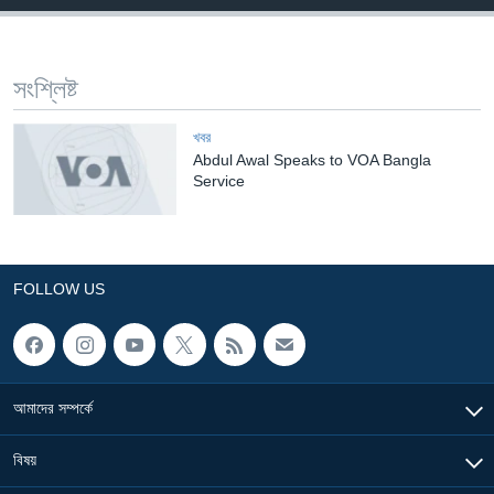
Learning English
সংশ্লিষ্ট
FOLLOW US
খবর
Abdul Awal Speaks to VOA Bangla
Service
অন্য ভাষায় ওয়েব সাইট
FOLLOW US
আমাদের সম্পর্কে
বিষয়