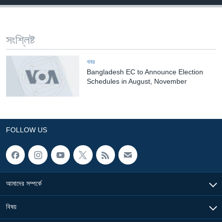
Learning English
সংশ্লিষ্ট
FOLLOW US
খবর
Bangladesh EC to Announce Election
Schedules in August, November
অন্য ভাষায় ওয়েব সাইট
FOLLOW US
আমাদের সম্পর্কে
বিষয়