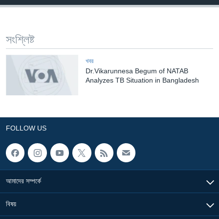
Learning English
সংশ্লিষ্ট
FOLLOW US
খবর
Dr.Vikarunnesa Begum of NATAB
Analyzes TB Situation in Bangladesh
অন্য ভাষায় ওয়েব সাইট
FOLLOW US
আমাদের সম্পর্কে
বিষয়