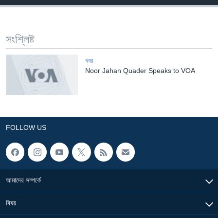
Learning English
সংশ্লিষ্ট
FOLLOW US
খবর
Noor Jahan Quader Speaks to VOA
অন্য ভাষায় ওয়েব সাইট
FOLLOW US
আমাদের সম্পর্কে
বিষয়