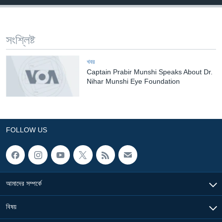
Learning English
সংশ্লিষ্ট
FOLLOW US
খবর
Captain Prabir Munshi Speaks About Dr.
Nihar Munshi Eye Foundation
অন্য ভাষায় ওয়েব সাইট
FOLLOW US
আমাদের সম্পর্কে
বিষয়