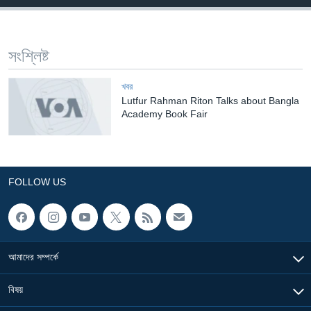
Learning English
সংশ্লিষ্ট
FOLLOW US
খবর
Lutfur Rahman Riton Talks about Bangla
Academy Book Fair
অন্য ভাষায় ওয়েব সাইট
FOLLOW US
আমাদের সম্পর্কে
বিষয়