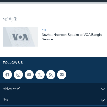
Learning English
সংশ্লিষ্ট
FOLLOW US
খবর
Nuzhat Naoreen Speaks to VOA Bangla
Service
অন্য ভাষায় ওয়েব সাইট
FOLLOW US
আমাদের সম্পর্কে
বিষয়