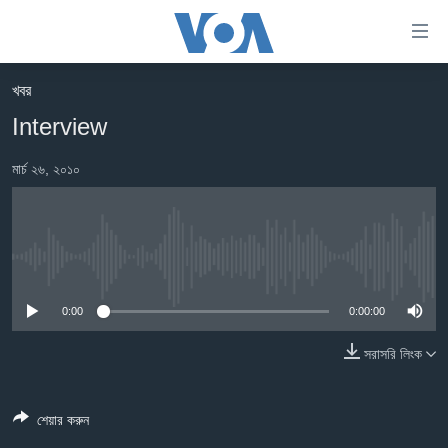
অ্যাকসেসিবিলিটি
লিংক
প্রধান
খবর
কনটেন্টে
খবর
Interview
যান।
বাংলাদেশ
প্রধান
মার্চ ২৬, ২০১০
ন্যাভিগেশনে
যুক্তরাষ্ট্র
যান
যুক্তরাষ্ট্রের নির্বাচন ২০২৪
অনুসন্ধানে
যান
বিশ্ব
No media source currently available
ভারত
0:00
0:00:00
দক্ষিণ-এশিয়া
সরাসরি লিংক
সম্পাদকীয়
টেলিভিশন
শেয়ার করুন
ভিডিও