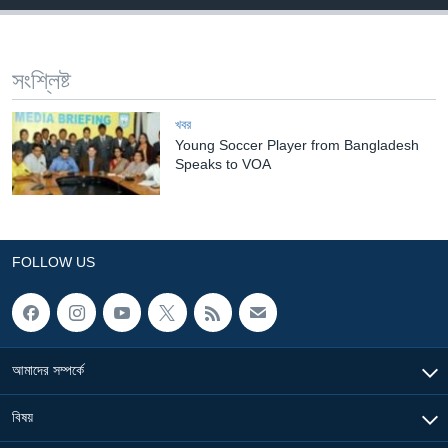
Learning English
সংশ্লিষ্ট
FOLLOW US
খবর
Young Soccer Player from Bangladesh
Speaks to VOA
অন্য ভাষায় ওয়েব সাইট
FOLLOW US
আমাদের সম্পর্কে
বিষয়