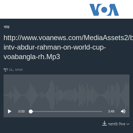
অ্যাকসেসিবিলিটি
লিংক
প্রধান
খবর
কনটেন্টে
খবর
http://www.voanews.com/MediaAssets2/b
যান।
বাংলাদেশ
প্রধান
intv-abdur-rahman-on-world-cup-
ন্যাভিগেশনে
যুক্তরাষ্ট্র
voabangla-rh.Mp3
যান
যুক্তরাষ্ট্রের নির্বাচন ২০২৪
অনুসন্ধানে
জুন ১১, ২০১০
যান
বিশ্ব
ভারত
দক্ষিণ-এশিয়া
No media source currently available
সম্পাদকীয়
0:00
3:49
টেলিভিশন
সরাসরি লিংক
ভিডিও