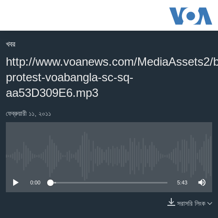
অ্যাকসেসিবিলিটি
লিংক
প্রধান
খবর
কনটেন্টে
খবর
http://www.voanews.com/MediaAssets2/b
যান।
বাংলাদেশ
প্রধান
protest-voabangla-sc-sq-
ন্যাভিগেশনে
যুক্তরাষ্ট্র
aa53D309E6.mp3
যান
যুক্তরাষ্ট্রের নির্বাচন ২০২৪
অনুসন্ধানে
ফেব্রুয়ারী ১১, ২০১১
যান
বিশ্ব
ভারত
দক্ষিণ-এশিয়া
No media source currently available
সম্পাদকীয়
0:00
5:43
টেলিভিশন
সরাসরি লিংক
ভিডিও