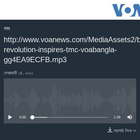
অ্যাকসেসিবিলিটি
লিংক
প্রধান
খবর
কনটেন্টে
খবর
http://www.voanews.com/MediaAssets2/b
যান।
বাংলাদেশ
প্রধান
revolution-inspires-tmc-voabangla-
ন্যাভিগেশনে
যুক্তরাষ্ট্র
gg4EA9ECFB.mp3
যান
যুক্তরাষ্ট্রের নির্বাচন ২০২৪
অনুসন্ধানে
ফেব্রুয়ারী ১৪, ২০১১
যান
বিশ্ব
ভারত
দক্ষিণ-এশিয়া
No media source currently available
সম্পাদকীয়
0:00
1:39
টেলিভিশন
সরাসরি লিংক
ভিডিও