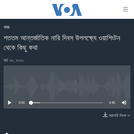
অ্যাকসেসিবিলিটি
লিংক
প্রধান
খবর
কনটেন্টে
খবর
শততম আন্তর্জাতিক নারি দিবস উপলক্ষ্যে ওয়াশিংটন
যান।
বাংলাদেশ
প্রধান
থেকে কিছু কথা
ন্যাভিগেশনে
যুক্তরাষ্ট্র
যান
মার্চ ০৮, ২০১১
যুক্তরাষ্ট্রের নির্বাচন ২০২৪
অনুসন্ধানে
যান
বিশ্ব
ভারত
No media source currently available
দক্ষিণ-এশিয়া
0:00
3:45
সম্পাদকীয়
সরাসরি লিংক
টেলিভিশন
ভিডিও