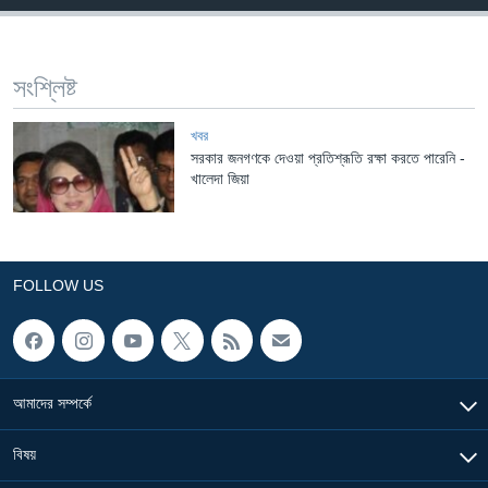
Learning English
সংশ্লিষ্ট
FOLLOW US
খবর
সরকার জনগণকে দেওয়া প্রতিশ্রূতি রক্ষা করতে পারেনি -
খালেদা জিয়া
অন্য ভাষায় ওয়েব সাইট
FOLLOW US
আমাদের সম্পর্কে
বিষয়