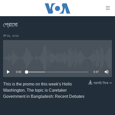
অ্যাকসেসিবিলিটি
লিংক
প্রধান
প্রোমো
কনটেন্টে
খবর
যান।
মে ৩১, ২০১১
বাংলাদেশ
প্রধান
ন্যাভিগেশনে
যুক্তরাষ্ট্র
যান
যুক্তরাষ্ট্রের নির্বাচন ২০২৪
অনুসন্ধানে
No media source currently available
যান
বিশ্ব
0:00
0:47
ভারত
দক্ষিণ-এশিয়া
সরাসরি লিংক
This is the promo on this week's Hello
Washington. The topic is Caretaker
সম্পাদকীয়
Government in Bangladesh: Recent Debates
টেলিভিশন
ভিডিও